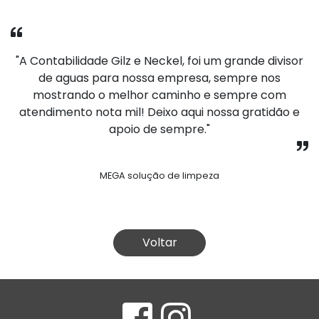
el, foi um grande divisor
"Desde o inicio de nossa empre
mpresa, sempre nos
vem nos apoiando e encora
minho e sempre com
crescimento, com um atendi
o aqui nossa gratidão e
humanizado, e com muita atenç
empre."
Obrigada Gilz e Neckel p
de limpeza
LAT E MIA - Delivery d
Voltar