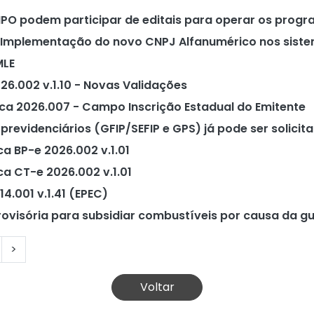
PO podem participar de editais para operar os prog
: Implementação do novo CNPJ Alfanumérico nos sist
MLE
26.002 v.1.10 - Novas Validações
ica 2026.007 - Campo Inscrição Estadual do Emitente
revidenciários (GFIP/SEFIP e GPS) já pode ser solici
ca BP-e 2026.002 v.1.01
ca CT-e 2026.002 v.1.01
4.001 v.1.41 (EPEC)
ovisória para subsidiar combustíveis por causa da gu
>
Voltar